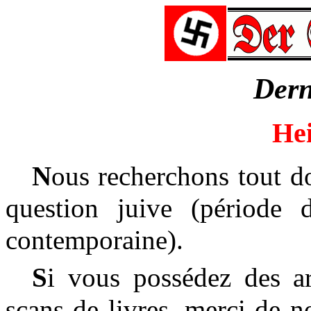
D
er
Hei
N
ous recherchons tout do
question juive (période d'
contemporaine).
S
i vous possédez des ar
scans de livres, merci de 