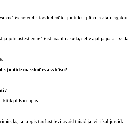
Vanas Testamendis toodud mõtet juutidest püha ja alati tagakiu
ja julmustest enne Teist maailmasõda, selle ajal ja pärast seda
e.
andis juutide massimõrvaks käsu?
ati?
t kõikjal Euroopas.
imiseks, ta tappis tüüfust levitavaid täisid ja teisi kahjureid.