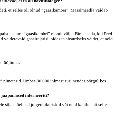
ütlevad, et ta oli hävituslaager?
ideti, et selles oli olnud ”gaasikamber”. Massimeedia väidab
 paistis suure ”gaasikambri” moodi välja. Pärast seda, kui Fred
d väidetavaid gaasirajatisi, pidas ta absurdseks väidet, et neid
ti tööjõuna.
ks” nimetasid. Umbes 30 000 inimest suri nendes põrgulikes
 jaapanlased interneeriti?
e sõjas tõelised julgeolukuriskid või neid kahtlustati selles,