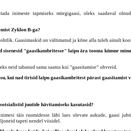
asutada inimeste tapmiseks mürgigaasi, oleks saadaval oln
lemist Zyklon B-ga?
ohtlik. Gaasimaskid on vältimatud ja kõne alla tuleb ainult koo
 sisenesid "gaasikambritesse" laipu ära tooma kümne minuti
 oleks neid tabanud sama saatus kui ”gaasitamise” ohvreid.
tsu, kui nad tirisid laipu gaasikambritest pärast gaasitamis
alsotsialistid juutide hävitamiseks kasutasid?
inimesi täis ruumidesse läbi laes olevate aukude, gaasi juh
joneid tapeti nendel viisidel.