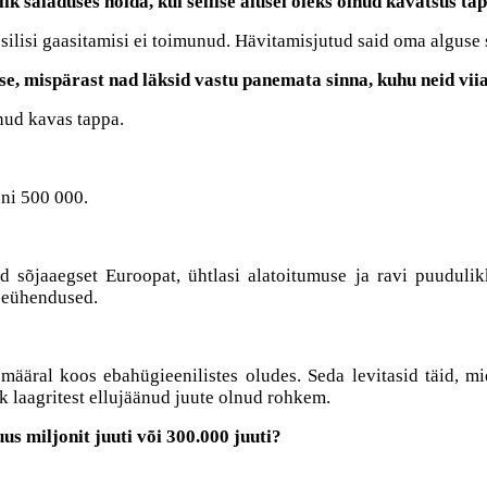
k saladuses hoida, kui sellise alusel oleks olnud kavatsus ta
ssilisi gaasitamisi ei toimunud. Hävitamisjutud said oma alguse
se, mispärast nad läksid vastu panemata sinna, kuhu neid viia
nud kavas tappa.
ni 500 000.
d sõjaaegset Euroopat, ühtlasi alatoitumuse ja ravi puudulikk
teeühendused.
ääral koos ebahügieenilistes oludes. Seda levitasid täid, mida
 laagritest ellujäänud juute olnud rohkem.
us miljonit juuti või 300.000 juuti?