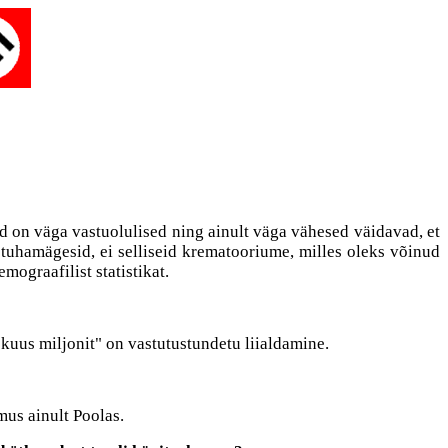
ed on väga vastuolulised ning ainult väga vähesed väidavad, et
 tuhamägesid, ei selliseid krematooriume, milles oleks võinud
mograafilist statistikat.
d "kuus miljonit" on vastutustundetu liialdamine.
imus ainult Poolas.