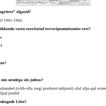
agritest” algasid?
tel 1941-1942.
elanikkonda vastu sooritatud terroripommitamise eest?
a.
i?
gus?
, mis nendega siis juhtus?
tuhanded (võib-olla isegi poolteist miljonit) olid sõja ajal eri
aljud juudid.
õukogude Liitu?