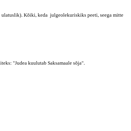
ulatuslik). Kõiki, keda julgeolekuriskiks peeti, seega mitte
äiteks: "Judea kuulutab Saksamaale sõja".