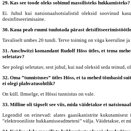
29. Kas see toode oleks sobinud massilisteks hukkamisteks?
Ei. Juhul kui natsionaalsotsialistid oleksid soovinud k
desinfitseerimisaine.
30. Kaua peab ruumi tuulutada pärast detsifitseerimistööt
Tavaliselt umbes 20 tundi. Terve toiming on väga keeruline ja 
31. Auschwitzi komandant Rudolf Höss ütles, et tema mehed
seletatav?
See polegi seletatav, sest juhul, kui nad oleksid seda teinud,
32. Oma ”tunnistuses” ütles Höss, et ta mehed tõmbasid sui
ei olegi plahvatusohtlik?
On küll. Ilmselge, et Hössi tunnistus on vale.
33. Milline oli täpselt see viis, mida väidetakse et natsiona
Legendid on erinevad: alates gaasikanistrite kukutamisest 
”elektrooniliste hukkamisseadmeteni” välja. Väidetakse, et mil