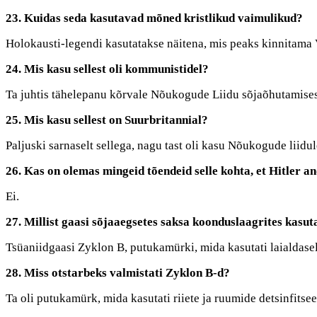
23. Kuidas seda kasutavad mõned kristlikud vaimulikud?
Holokausti-legendi kasutatakse näitena, mis peaks kinnitama 
24. Mis kasu sellest oli kommunistidel?
Ta juhtis tähelepanu kõrvale Nõukogude Liidu sõjaõhutamisest 
25. Mis kasu sellest on Suurbritannial?
Paljuski sarnaselt sellega, nagu tast oli kasu Nõukogude liidul
26. Kas on olemas mingeid tõendeid selle kohta, et Hitler 
Ei.
27. Millist gaasi sõjaaegsetes saksa koonduslaagrites kasut
Tsüaniidgaasi Zyklon B, putukamürki, mida kasutati laialdasel
28. Miss otstarbeks valmistati Zyklon B-d?
Ta oli putukamürk, mida kasutati riiete ja ruumide detsinfitseer