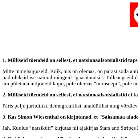
1. Milliseid tõendeid on sellest, et natsionaalsotsialistid tap
Mitte mingisuguseid. Kõik, mis on olemas, on pärast sõda antu
nad oleksid ise näinud mingeid ”gaasitamisi”. Tolleaegseid d
ära põletada miljoneid laipu, pole olemas ”inimseepi”, pole in
2. Milliseid tõendeid on sellest, et natsionaalsotsialistid ei 
Päris palju juriidilisi, demograafilisi, analüütilisi ning võrdl
3. Kas Simon Wiesenthal on kirjutanud, et "Saksamaa alade
Jah. Kuulus ”natsikütt” kirjutas nii ajakirjas Stars and Stripes 