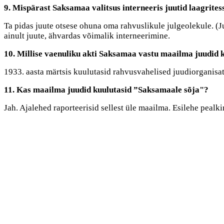
9. Mispärast Saksamaa valitsus interneeris juutid laagrites
Ta pidas juute otsese ohuna oma rahvuslikule julgeolekule. (Ju
ainult juute, ähvardas võimalik interneerimine.
10. Millise vaenuliku akti Saksamaa vastu maailma juudid k
1933. aasta märtsis kuulutasid rahvusvahelised juudiorganisa
11. Kas maailma juudid kuulutasid ”Saksamaale sõja"?
Jah. Ajalehed raporteerisid sellest üle maailma. Esilehe pealk