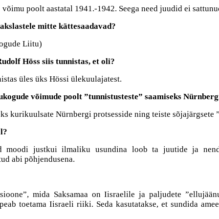
õimu poolt aastatal 1941.-1942. Seega need juudid ei sattunud
sakslastele mitte kättesaadavad?
kogude Liitu)
dolf Höss siis tunnistas, et oli?
istas üles üks Hössi ülekuulajatest.
õukogude võimude poolt ”tunnistusteste” saamiseks Nürnbergi 
seks kurikuulsate Nürnbergi protsesside ning teiste sõjajärgsete
al?
tud moodi justkui ilmaliku usundina loob ta juutide ja nen
tud abi põhjendusena.
sioone”, mida Saksamaa on Iisraelile ja paljudete ”ellujään
peab toetama Iisraeli riiki. Seda kasutatakse, et sundida ame