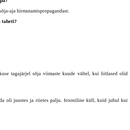
ppa?
 sõja-aja hirmutamispropagandast.
 taheti?
use tagajärjel sõja viimaste kuude vältel, kui liitlased olid
 oli juustes ja riietes palju. Irooniline küll, kuid juhul kui