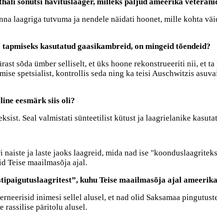
li sõnutsi hävituslaager, milleks paljud ameerika veteranid 
inna laagriga tutvuma ja nendele näidati hoonet, mille kohta vä
ste tapmiseks kasutatud gaasikambreid, on mingeid tõendeid?
ast sõda ümber selliselt, et üks hoone rekonstrueeriti nii, et ta
se spetsialist, kontrollis seda ning ka teisi Auschwitzis asuvai
line eesmärk siis oli?
sist. Seal valmistati sünteetilist kütust ja laagrielanike kasuta
i naiste ja laste jaoks laagreid, mida nad ise "koonduslaagrite
d Teise maailmasõja ajal.
tipaigutuslaagritest”, kuhu Teise maailmasõja ajal ameerika
rneerisid inimesi sellel alusel, et nad olid Saksamaa pingutustel
 rassilise päritolu alusel.