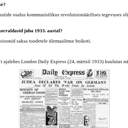
se?
utide osalus kommunistlikus revolutsionäärilises tegevuses oli 
orraldasid juba 1933. aastal?
tsioonid saksa toodetele ülemaailmse boikoti.
iri ajalehes London Daily Express (24, märtsil 1933) kuulutas n