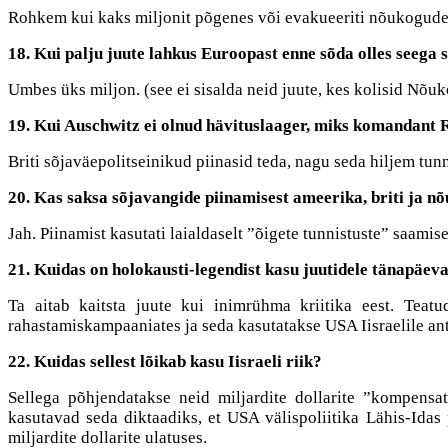
Rohkem kui kaks miljonit põgenes või evakueeriti nõukogude v
18. Kui palju juute lahkus Euroopast enne sõda olles seega 
Umbes üks miljon. (see ei sisalda neid juute, kes kolisid Nõu
19. Kui Auschwitz ei olnud hävituslaager, miks komandant Ru
Briti sõjaväepolitseinikud piinasid teda, nagu seda hiljem tunn
20. Kas saksa sõjavangide piinamisest ameerika, briti ja n
Jah. Piinamist kasutati laialdaselt ”õigete tunnistuste” saami
21. Kuidas on holokausti-legendist kasu juutidele tänapäev
Ta aitab kaitsta juute kui inimrühma kriitika eest. Tea
rahastamiskampaaniates ja seda kasutatakse USA Iisraelile an
22. Kuidas sellest lõikab kasu Iisraeli riik?
Sellega põhjendatakse neid miljardite dollarite ”kompensat
kasutavad seda diktaadiks, et USA välispoliitika Lähis-Idas 
miljardite dollarite ulatuses.