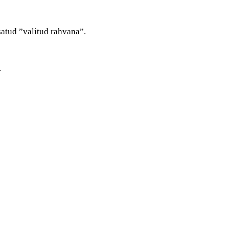
satud ”valitud rahvana”.
.