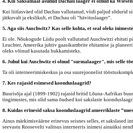
4. Kui Saksamaal asunud Dachau laager ei olnud ka Wiesentha
Kui liitlasväed olid Dachau vallutanud, viidi paljud sõdurid s
jätkuvalt ja ekslikult, et Dachau oli ”hävituslaager”.
5. Aga siis Auschwitz? Kas selle kohta, et seal oleks inime
Ei ole. Nõukogude Liidu poolt vallutatud Auschwitzi ehitati pär
Leuchter, Ameerika juhtiv gaasikambrite ehitamise ja planeerimi
oleks võinud kasutada hukkamisteks.
6. Juhul kui Auschwitz ei olnud "surmalaager", mis selle tõe
Ta oli interneerimiskeskus ja osa suurejoonelist tööstuskomplek
7. Kes rajasid esimesed koonduslaagrid?
Buurisõja ajal (1899-1902) rajasid britid Lõuna-Aafrikas buur
tingimustes, mis olid sama õudsed kui sakslaste koonduslaagri
8. Kuidas erinesid saksa koonduslaagrid ameeriklaste ”uues
Ainus märkimisväärne erinevus seisnes selles, et sakslased inte
seevastu Roosevelti valitsus interneeris inimesi ainuüksi nende