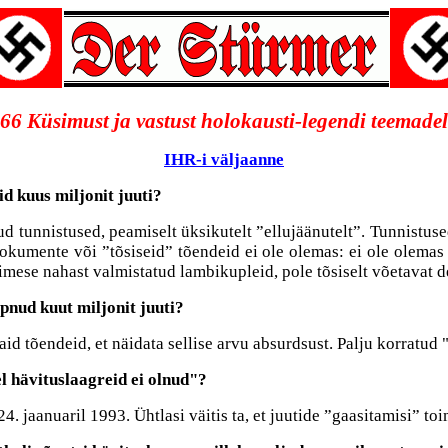
66 Küsimust ja vastust holokausti-legendi teemadel
IHR-i väljaanne
sid kuus miljonit juuti?
d tunnistused, peamiselt üksikutelt ”ellujäänutelt”. Tunnistus
okumente või ”tõsiseid” tõendeid ei ole olemas: ei ole olemas
imese nahast valmistatud lambikupleid, pole tõsiselt võetavat de
tapnud kuut miljonit juuti?
evaid tõendeid, et näidata sellise arvu absurdsust. Palju korratu
l hävituslaagreid ei olnud"?
24. jaanuaril 1993. Ühtlasi väitis ta, et juutide ”gaasitamisi” to