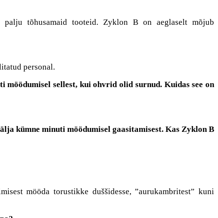
ud palju tõhusamaid tooteid. Zyklon B on aeglaselt mõjub
litatud personal.
 möödumisel sellest, kui ohvrid olid surnud. Kuidas see on
t välja kümne minuti möödumisel gaasitamisest. Kas Zyklon B
timisest mööda torustikke duššidesse, ”aurukambritest” kuni