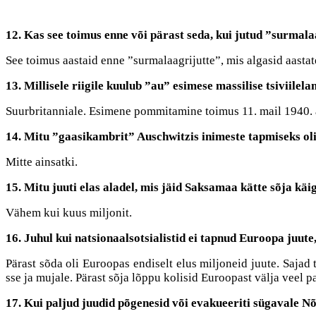
12. Kas see toimus enne või pärast seda, kui jutud ”surmala
See toimus aastaid enne ”surmalaagrijutte”, mis algasid aasta
13. Millisele riigile kuulub ”au” esimese massilise tsiviil
Suurbritanniale. Esimene pommitamine toimus 11. mail 1940. 
14. Mitu ”gaasikambrit” Auschwitzis inimeste tapmiseks ol
Mitte ainsatki.
15. Mitu juuti elas aladel, mis jäid Saksamaa kätte sõja käi
Vähem kui kuus miljonit.
16. Juhul kui natsionaalsotsialistid ei tapnud Euroopa juute
Pärast sõda oli Euroopas endiselt elus miljoneid juute. Sajad 
sse ja mujale. Pärast sõja lõppu kolisid Euroopast välja veel p
17. Kui paljud juudid põgenesid või evakueeriti sügavale N