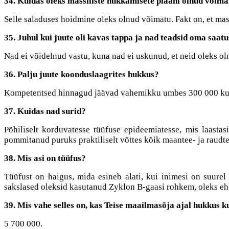
34. Kuidas oleks massiliste hukkamisete plaani olnud võimali
Selle saladuses hoidmine oleks olnud võimatu. Fakt on, et ma
35. Juhul kui juute oli kavas tappa ja nad teadsid oma saatu
Nad ei võidelnud vastu, kuna nad ei uskunud, et neid oleks ol
36. Palju juute koonduslaagrites hukkus?
Kompetentsed hinnagud jäävad vahemikku umbes 300 000 ku
37. Kuidas nad surid?
Põhiliselt korduvatesse tüüfuse epideemiatesse, mis laastasi
pommitanud puruks praktiliselt võttes kõik maantee- ja raud
38. Mis asi on tüüfus?
Tüüfust on haigus, mida esineb alati, kui inimesi on suurel m
sakslased oleksid kasutanud Zyklon B-gaasi rohkem, oleks ehk
39. Mis vahe selles on, kas Teise maailmasõja ajal hukkus ku
5 700 000.