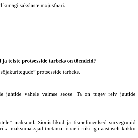
 kunagi sakslaste mõjusfääri.
ja teiste protsesside tarbeks on tõendeid?
 ”sõjakuritegude” protsesside tarbeks.
de juhtide vahele vaimse seose. Ta on tugev relv juutide
utele” maksnud. Sionistlikud ja Iisraelimeelsed survegrupid
erika maksumaksjad toetama Iisraeli riiki iga-aastaselt kokku