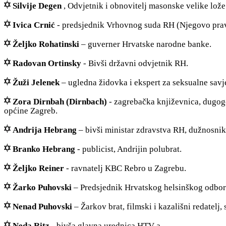
Silvije Degen
, Odvjetnik i obnovitelj masonske velike lože
Ivica Crnić
- predsjednik Vrhovnog suda RH (Njegovo prav
Željko Rohatinski
– guverner Hrvatske narodne banke.
Radovan Ortinsky
- Bivši državni odvjetnik RH.
Žuži Jelenek
– ugledna židovka i ekspert za seksualne savj
Zora Dirnbah (Dirnbach)
- zagrebačka književnica, dugog
općine Zagreb.
Andrija Hebrang
– bivši ministar zdravstva RH, dužnosni
Branko Hebrang
- publicist, Andrijin polubrat.
Željko Reiner
- ravnatelj KBC Rebro u Zagrebu.
Žarko Puhovski
– Predsjednik Hrvatskog helsinškog odbor
Nenad Puhovski
– Žarkov brat, filmski i kazališni redatelj, 
Neda Ritz
- bivša glavna urednica HTV-a.