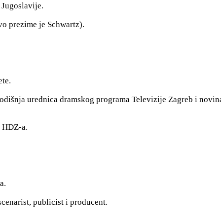
 Jugoslavije.
o prezime je Schwartz).
ete.
odišnja urednica dramskog programa Televizije Zagreb i novin
k HDZ-a.
a.
scenarist, publicist i producent.