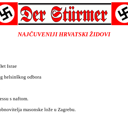
NAJČUVENIJI HRVATSKI ŽIDOVI
Bet Israe
og helsinškog odbora
.
essu s naftom.
 obnovitelja masonske lože u Zagrebu.