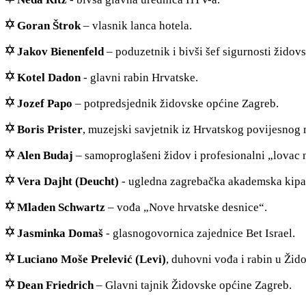
Goran Štrok
– vlasnik lanca hotela.
Jakov Bienenfeld
– poduzetnik i bivši šef sigurnosti židov
Kotel Dadon
- glavni rabin Hrvatske.
Jozef Papo
– potpredsjednik židovske općine Zagreb.
Boris Prister
, muzejski savjetnik iz Hrvatskog povijesnog
Alen Budaj
– samoproglašeni židov i profesionalni „lovac n
Vera Dajht (Deucht)
- ugledna zagrebačka akademska kipa
Mladen Schwartz
– vođa „Nove hrvatske desnice“.
Jasminka Domaš
- glasnogovornica zajednice Bet Israel.
Luciano Moše Prelević (Levi)
, duhovni vođa i rabin u Žid
Dean Friedrich
– Glavni tajnik Židovske općine Zagreb.