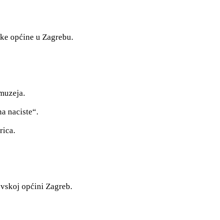
ske općine u Zagrebu.
 muzeja.
a naciste“.
rica.
ovskoj općini Zagreb.