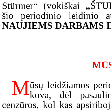
Stürmer“
(vokiškai
„
ŠTU
šio periodinio leidinio 
NAUJIEMS DARBAMS 
MŪ
M
ūsų leidžiamos peri
kova, dėl pasaulin
cenzūros, kol kas apsiribo