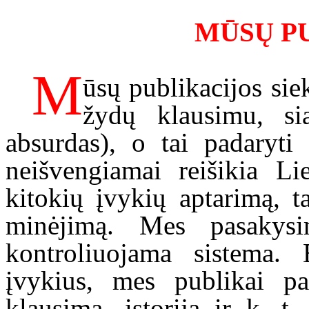
MŪSŲ P
M
ūsų publikacijos sie
žydų klausimu, si
absurdas), o tai padaryti 
neišvengiamai reišikia Li
kitokių įvykių aptarimą, t
minėjimą. Mes pasakysi
kontroliuojama sistema.
įvykius, mes publikai p
klausimą, istoriją ir k. t