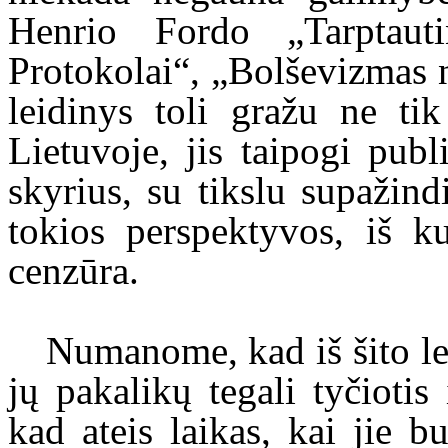
Henrio Fordo „Tarptaut
Protokolai“, „Bolševizmas n
leidinys toli gražu ne tik
Lietuvoje, jis taipogi publ
skyrius, su tikslu supažin
tokios perspektyvos, iš ku
cenzūra.
Numanome, kad iš šito l
jų pakalikų tegali tyčiotis
kad ateis laikas, kai jie bu