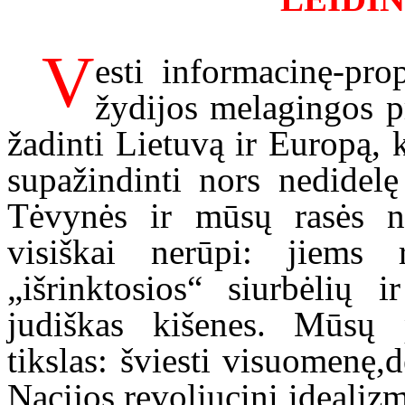
V
esti informacinę-pro
žydijos melagingos p
žadinti Lietuvą ir Europą, 
supažindinti nors nedidel
Tėvynės ir mūsų rasės n
visiškai nerūpi: jiems 
„išrinktosios“ siurbėlių 
judiškas kišenes. Mūsų p
tikslas: šviesti visuomenę,
Nacijos revoliucinį idealizmą