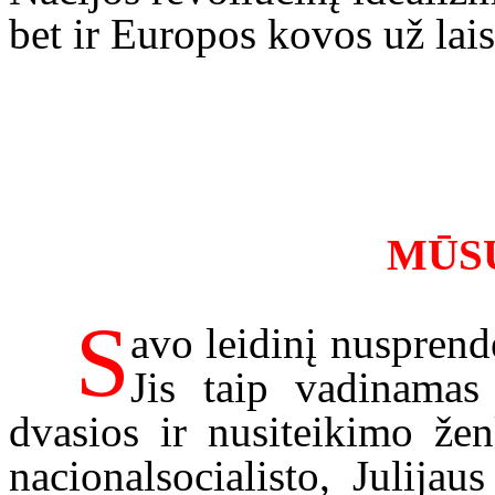
bet ir Europos kovos už lais
MŪS
S
avo leidinį nuspren
Jis taip vadinamas
dvasios ir nusiteikimo žen
nacionalsocialisto, Julijau