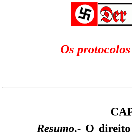
O
s protocolos
CAP
Resumo
.- O direit