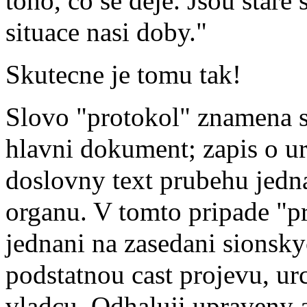
toho, co se deje. Jsou stare 
situace nasi doby."
Skutecne je tomu tak!
Slovo "protokol" znamena s
hlavni dokument; zapis o u
doslovny text prubehu jedn
organu. V tomto pripade "p
jednani na zasedani sionsk
podstatnou cast projevu, ur
vladcu. Odhaluji upraveny 