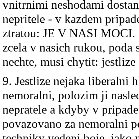
vnitrnimi neshodami dostan
nepritele - v kazdem pripad
ztratou: JE V NASI MOCI. D
zcela v nasich rukou, poda s
nechte, musi chytit: jestlize
9. Jestlize nejaka liberalni
nemoralni, polozim ji nasle
nepratele a kdyby v pripade
povazovano za nemoralni p
techniky vedeni boje, jako 