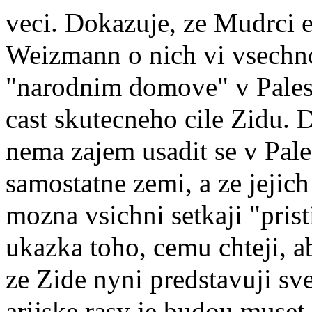
veci. Dokazuje, ze Mudrci ex
Weizmann o nich vi vsechno
"narodnim domove" v Palest
cast skutecneho cile Zidu. 
nema zajem usadit se v Pale
samostatne zemi, a ze jejic
mozna vsichni setkaji "pris
ukazka toho, cemu chteji, a
ze Zide nyni predstavuji sv
arijske rasy je budou muset 