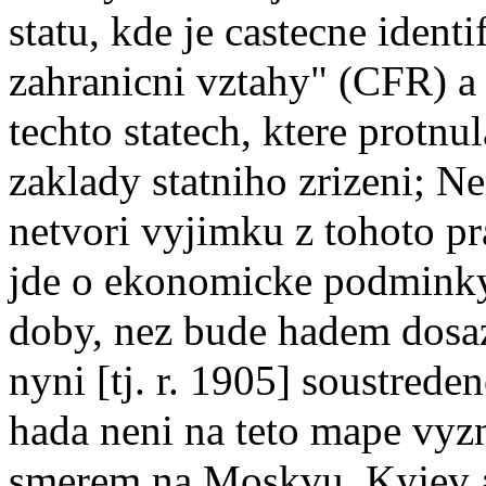
statu, kde je castecne ident
zahranicni vztahy" (CFR) a 
techto statech, ktere protnu
zaklady statniho zrizeni; N
netvori vyjimku z tohoto p
jde o ekonomicke podminky,
doby, nez bude hadem dosaz
nyni [tj. r. 1905] soustrede
hada neni na teto mape vyz
smerem na Moskvu, Kyjev a