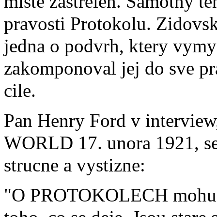
miste zastrelen. Samotny te
pravosti Protokolu. Zidovsk
jedna o podvrh, ktery vymys
zakomponoval jej do sve pra
cile.
Pan Henry Ford v intervi
WORLD 17. unora 1921, se 
strucne a vystizne:
"O PROTOKOLECH mohu rici