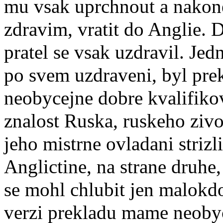
mu vsak uprchnout a nakon
zdravim, vratit do Anglie. 
pratel se vsak uzdravil. Jed
po svem uzdraveni, byl pre
neobycejne dobre kvalifikov
znalost Ruska, ruskeho zivot
jeho mistrne ovladani strizl
Anglictine, na strane druh
se mohl chlubit jen malokdo
verzi prekladu mame neobycej