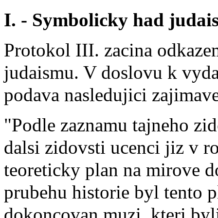
I. - Symbolicky had juda
Protokol III. zacina odkaz
judaismu. V doslovu k vyda
podava nasledujici zajimav
"Podle zaznamu tajneho zi
dalsi zidovsti ucenci jiz v 
teoreticky plan na mirove d
prubehu historie byl tento 
dokoncovan muzi, kteri byl