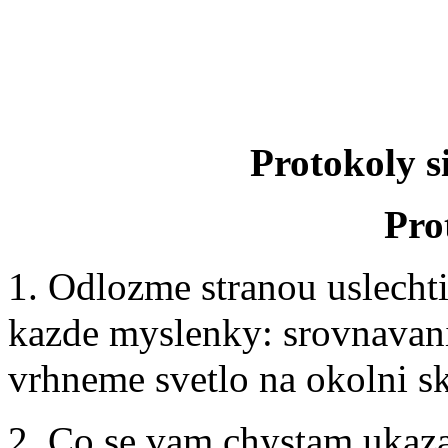
Protokoly 
Pro
1. Odlozme stranou uslecht
kazde myslenky: srovnavan
vrhneme svetlo na okolni sk
2. Co se vam chystam ukaza