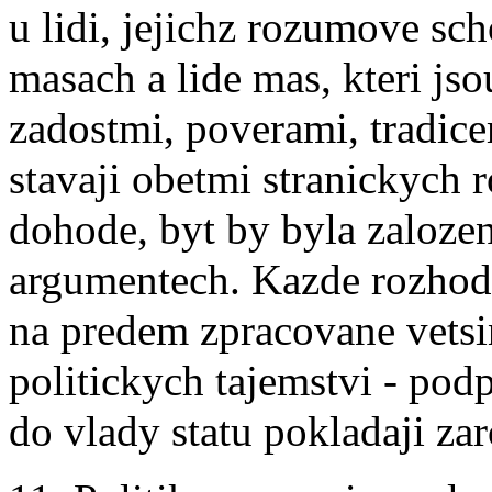
u lidi, jejichz rozumove sc
masach a lide mas, kteri j
zadostmi, poverami, tradice
stavaji obetmi stranickych r
dohode, byt by byla zaloze
argumentech. Kazde rozhod
na predem zpracovane vetsin
politickych tajemstvi - pod
do vlady statu pokladaji za