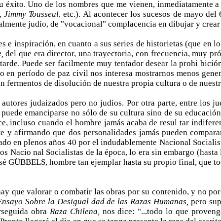
a su éxito. Uno de los nombres que me vienen, inmediatamente 
u, Jimmy Tousseul,
etc.). Al acontecer los sucesos de mayo del
mente judío, de "vocacional" complacencia en dibujar y crear hi
s e inspiración, en cuanto a sus series de historietas (que en l
e,
del que era director, una trayectoria, con frecuencia, muy p
arde. Puede ser facilmente muy tentador desear la prohi­ bición
ro en período de paz civil nos interesa mostrarnos menos genera
an fermentos de disolución de nuestra propia cultura o de nuest
autores judaizados pero no judíos. Por otra parte, entre los j
uede emanciparse no sólo de su cultura sino de su educación y 
uce, incluso cuando el hombre jamás acaba de resul­ tar indifere
e y afirmando que dos personalidades jamás pueden compararse
ado en plenos años 40 por el indudablemente Nacional Social
os Nacio­ nal Socialistas de la época, lo era sin embargo (hast
. José GÜBBELS, hombre tan ejemplar hasta su propio final, que
ay que valorar o combatir las obras por su contenido, y no por
Ensayo Sobre la Desigual­ dad de las Razas Humanas,
pero sup
erseguida obra
Raza Chilena,
nos dice: "...todo lo que proven