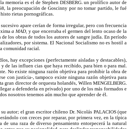
a la memoria es el de Stephen DESBERG. un prolífico autor de
 68, la preocupación de Goscinny por no tomar partido, le fué
sto­ rietas pornográficas.
o sucesivo apare­ cerían de forma irregular, pero con frecuencia
róxima
a MAD,
y que encerraba el germen del lento ocaso de la
 de los obras de todos los autores de sangre judía. En período
lizadores, por sistema. El Nacional Socialismo no es hostil a
ra comunidad racial.
udíos, hay excepciones (perfectamente aisladas y destacables),
de las influen­ cias que haya recibido, para bien o para mal.
nte. No existe ninguna razón objetiva para prohibir la obra de
 con justicia-, tampoco existe ninguna razón objetiva para
ista gran director de orquesta holandés, Willen MENGELBERG.
a llegar a defenderla en privado) por uno de los más formados e
 todos nosotros tenemos aún mucho que aprender de él.
 su autor; el gran escritor chileno Dr. Nicolás PALACIOS (que
erándolo con creces por reparar, por primera vez, en la típica
ga de una raza de diverso pensamiento entorpecerá la natural