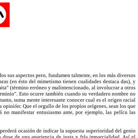
dos sus aspectos pero, fundamen­ talmente, en los más diversos
aras (en ésto del mimetismo tienen cualidades destaca­ das), y
ta" (término erróneo y malintencionado, al involucrar a otros
xterminio". Esto ocurre también cuando su verdadero nombre no
tanto, suma­ mente interesante conocer cual es el origen racial
a opinión: Que el orgullo de los propios orígenes, sean los que
 no manifestar entusiasmo ante, por ejemplo, las pelícu­ las
o perderá ocasión de indicar la supuesta superioridad del genio
 dose de una apariencia de justa y fría imparcialidad. Así el