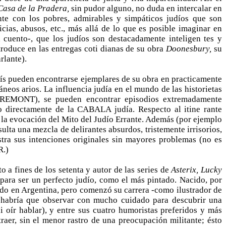
Casa de la Pradera,
sin pudor alguno, no duda en intercalar en
ente con los pobres, admirables y simpáticos judíos que son
cias, abusos, etc., más allá de lo que es posible imaginar en
a cuento-, que los judíos son destacadamente inteligen­ tes y
roduce en las entregas coti­ dianas de su obra
Doonesbury,
su
rlante).
arís pueden encontrarse ejemplares de su obra en practicamente
áneos arios. La influencia judía en el mundo de las historietas
AREMONT), se pueden encontrar episodios extremadamente
 directamente de la CABALA judía. Respecto al itine­ rante
 la evocación del Mito del Judío Errante. Además (por ejemplo
lta una mezcla de delirantes absurdos, tristemente irrisorios,
tra sus intencio­nes originales sin mayores problemas (no es
R.)
a fines de los setenta y autor de las series de
Asterix, Lucky
s para ser un perfecto judío, como el más pintado. Nacido, por
ecido en Argentina, pero comenzó su carrera -como ilustrador de
 habría que observar con mucho cuidado para descubrir una
i oír hablar), y entre sus cuatro humoristas preferidos y más
aer, sin el menor rastro de una preocupación militante; ésto