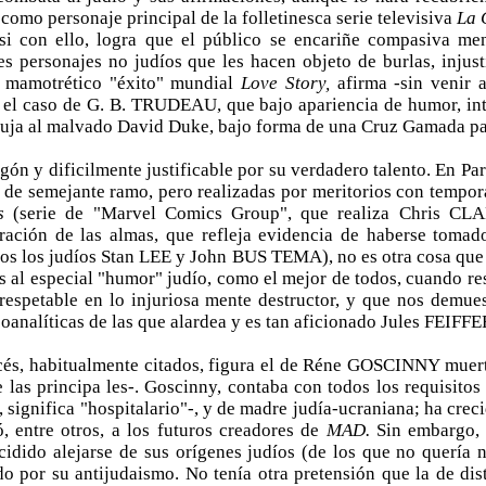
o personaje principal de la folletinesca serie televisiva
La 
, si con ello, logra que el público se encariñe compasiva­ m
es personajes no judíos que les hacen objeto de burlas, injusti
 mamotrético "éxito" mundial
Love Story,
afirma -sin venir 
en el caso de G. B. TRUDEAU, que bajo apariencia de humor, int
dibuja al malvado David Duke, bajo forma de una Cruz Gamada pa
gón y dificilmente justificable por su verdadero talento. En P
as de semejante ramo, pero realizadas por meritorios con­ tempor
es
(serie de "Marvel Comics Group", que realiza Chris CL
ación de las almas, que refleja evidencia de haberse tomado
os los judíos Stan LEE y John BUS­ TEMA), no es otra cosa que
 al especial "humor" judío, como el mejor de todos, cuando resu
espetable en lo injuriosa­ mente destructor, y que nos demues
 coanalíticas de las que alardea y es tan aficionado Jules FEIFFE
cés, habitualmente citados, figura el de Réne GOSCINNY muerto 
e las principa­ les-. Goscinny, contaba con todos los requisito
co, significa "hospitalario"-, y de madre judía-ucraniana; ha cr
ó, entre otros, a los futuros creadores de
MAD.
Sin em­bargo,
cidido alejarse de sus orígenes judíos (de los que no quería n
 por su antijudaismo. No tenía otra pretensión que la de distr