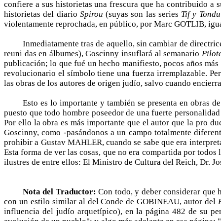
confiere a sus historietas una frescura que ha contribuido 
historietas del diario
Spirou
(suyas son las series
Tif y Tond
violentamente reprochada, en público, por Marc GOTLIB, igual
Inmediatamente tras de aquello, sin cambiar de directrice
reuni­ das en álbumes), Goscinny insuflará al semanario
Pilot
publicación; lo que fué un hecho manifiesto, pocos años más t
revolucionario el símbolo tiene una fuerza irremplazable. Pe
las obras de los autores de origen judío, salvo cuando encierr
Esto es lo importante y también se presenta en obras de 
puesto que todo hombre poseedor de una fuerte personalidad p
Por ello la obra es más importante que el autor que la pro­ d
Goscinny, como -pasándonos a un campo totalmente diferent
prohibir a Gustav MAHLER, cuando se sabe que era interpret
Esta forma de ver las cosas, que no era compartida por todos l
ilustres de entre ellos: El Ministro de Cultura del Reich, Dr
Nota del Traductor:
Con todo, y deber considerar que h
con un estilo similar al del Conde de GOBINEAU, autor del
influencia del judío arquetípico), en la página 482 de su p