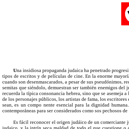
U
na insidiosa propaganda judaica ha penetrado pro­gresi
tipos de escritos y de películas de cine. En la enorme mayorí
cuando son desenmascarados, a pesar de sus pseudónimos, recu
semitas que siéndolo, demuestran ser también enemigos del ju
recuerda la típica consonancia hebrea, sino que se asemeja a l
de los personajes públicos, los artistas de fama, los escritor
sean, es un compo­ nente esencial para la dignidad humana. 
contemporáneas para ser considerados como sos­ pechosos de "
Es fácil reconocer el origen judáico de un comer­ciante 
judaico, y la intrín­ seca maldad de todo el que cuestione o