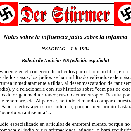
Notas sobre la influencia judía sobre la infancia
NSADP/AO – 1-8-1994
Boletín de Noticias NS (edición española)
vamente en el comercio de artículos para el tiempo libre, en to
a de los casos, los judíos se han infiltrado valiéndose de másc
rren inmediatamente a tildar, al desenmascarador, de "antisemi
dío), y a relacionarle con sus historias sobre "cam­ pos de e
os de origen mediter­ raneo; ruso o centroeuropeo. Resulta por 
es de renombre, etc. Al parecer, no todo el mundo comparte nuestr
Saber ciertos ajenos nos interesa, porque bien pronto bastará
xenofobia antisemita"...
judío especializado en artículos de entreteni­ miento, porque n
 combata al judío y sus afirmaciones, aúnque lo hará recubrién­