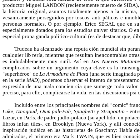
productor Miguel LANDON (recientemente muerto de SIDA), com
la historia original, asuntos totalmente ajenos a la misma
vesanicamente perseguidos por toscos, anti­ páticos e innobl
personas normales. O por ejemplo, Erico SEGAL que en su
especialmente dotados para los estudios univer­ sitarios. O 
especial propa­ ganda político-cultural (es de destacar que, 
Trudeau ha alcanzado una reputa­ ción mundial sin paran
cualquier lib­ rería, mientras que resultan inencontrables otr
es indudablemente muy sutil. Así en
Los Nuevos Mutant
complicados sobre un argumento cuya clave es la transmigr
"superhéroe" de
La Armadura de Plata
(una serie imaginada p
en la serie
MAD),
podemos observar el intento de presentarnos
expresión de una mala concien­ cia que sumerge todo valor r
preciso, para ello, complicarse la vida, en las discusiones psi­
Incluido entre los principales nombres del "comic" fran
Luke, Iznogoud, Oum­ pah-Pah, Spaghetti y Strapontin -
entr
Lazar, en París, de padre judío-polaco (su apel­ lido, en pola
libros infan­ tiles-, en Brooklyn (Nueva York), y allí conoci
inspiración judáica en las historietas de Goscinny: Había de
admirados, el pri­mero era Mark TWAIN, que es bien conocido