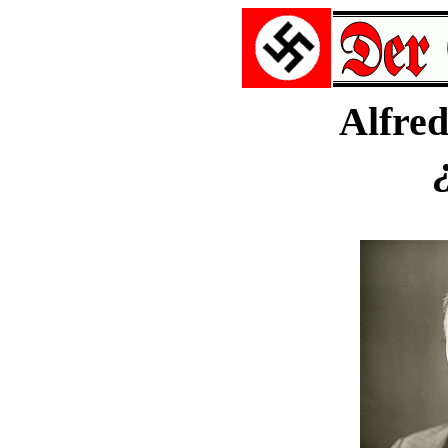
Alfre
¿