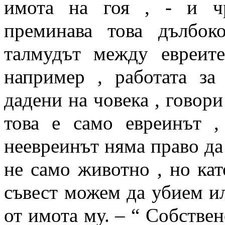
имота на гоя , - и ч
преминава това дълбок
талмудът между евреите
например , работата за
дадени на човека , говори
това е само евреинът ,
неевреинът няма право да 
не само животно , но кат
съвест можем да убием ил
от имота му. – “ Собствен