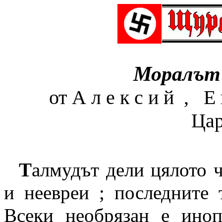
Моралът 
от А л е к с и й , Е
Ца
Т
алмудът дели цялото ч
и неевреи ; последните 
Всеки необрязан е ино