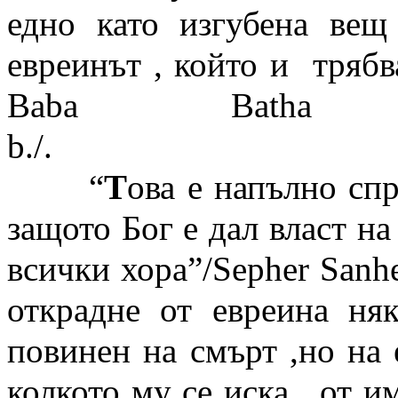
едно като изгубена вещ
евреинът , който и тряб
Baba Bath
b
“
Т
ова е напълно спр
защото Бог е дал власт на
всички хора”/Sepher Sanhed
открадне от евреина ня
повинен на смърт ,но на 
колкото му се иска , от им