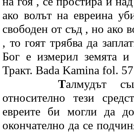
на гоя , се простира и на
ако волът на евреина уби
свободен от съд , но ако в
, то гоят трябва да запла
Бог е измерил земята и 
Тракт. Bada Kamina fo
Т
алмудът също дава съвети на евреите и относително тези средства , при помощта на които евреите би могли да достигнат и главната си цел – окончателно да се подчинят гоите материално . Главните средства – това са лихварството и измамата . “ Бог – казва се в Талмуда , - е заповядвал да се вземат проценти от гоите и да им се дават пари не иначе , а само за проценти , тъй щото вместо туй , да им се оказва помощ , ние трябва да им причиняваме вреда , ако това е полезно за нас ; но по отношение към евреите не трябва да правим така “ / Matrrontde Sepher Mir. fol. 73. 4. /. Знаменитият рабби Бахай казва : Животът на гоя е в твоите ръце , о иудеино , а толкоз повече ти принадлежи златото му “ / Exqlis du Pentar fol.213 , 4./. Благодарение на тая доктрина за лихварството , което е задължително за евреите , като правило на религията им , в техни ръце се съсредоточава грамадно богатство. Понякога това лихварство е достигало до невероятни размери . В съчиненията на Янсена са приведени данни , които доказват , че евреи са вземали 300 , 400 и дори 600 процента в година. Покрай лихварството Талмудът предписва на евреите да употребяват по отношение към неевреите всички способи на измама и кражба , например : гоят изгубил някой предмет или кесия , евреинът го намерил и той не трябва да го възвръща на гоя , защото е писано : “ Запрещава се да се повръща на гоя туй , що е изгубил ; този , който повърне на гоя , що е изгубил , няма да намери милост от Бога “/Тракт. Sampelrin , fol. 76 b. /. Раби Раши разсъждава : “ Да възвърнем на гоя туй , що е изгубил , това значи да сравним нечестивия с израилтянина , а това е грешно “/ Пак там ./. “Който възвръща на неуидей изгубена вещ , прави грях , защото съдействува за могъществото на нечестивия “/Sak. Chaz hlieh Cez./. , казва рабби Маймонид . Рабби Жерухан прибавя : “ Ако гоят има свидетелство , което доказва , че той е дал на заем пари на евреин и ако гоят изгуби това свидетелство , то евреинът който го намери , не трябва да го възвръща на гоя , защото задължението на неговия брат е изгубило силата си в тоя момент , когато го е намерил . Ако пък евреинът , който е намерил полица , би пожелал да я възвърне на гоя , то неговият брат трябва да му запрети да направи това , казвайки : “ Ако ти желаеш да светиш името на Бога , то не прави това “ / Nethih , IV./. Този съвет напълно се съгласува с морала на Талмуда , защото гоят по Талмуда няма право на собственост , която принадлежи само на едните евреи. Евреинът , който заема пари от гоя получава само туй , що му принадлежи .Същите правила се преподават от Талмуда и за търговията : “ Позволено е , казва Талмудът , да вземете проценти от гоя , а също и да го измамвате при продажба на някоя вещ , но ако продавате нещо на ближния си , т.е. на евреин , ако купувате нещо от него , то не трябва да го измамвате”/Тракт. Baba Mesia, fol.61 a./. Рабби Мойсей ясно казва : “ Ако гоят , като се разплаща , се излъже в сметката на парите , нека каже : “Аз нищо не зная “. Но аз не съв