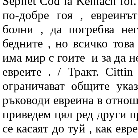
Sepliet Cod la Kenlach fol
по-добре гоя , евреинъ
болни , да погребва не
бедните , но всичко това 
има мир с гоите и за да н
евреите . / Тракт. Cittin
ограничават общите указ
ръководи евреина в отнош
приведем цял ред други 
се касаят до туй , как евр