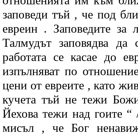
отношенията им към бли
заповеди тъй , че под бл
евреин . Заповедите за 
Талмудът заповядва да с
работата се касае до ев
изпълняват по отношение
цени от евреите , като жив
кучета тъй не тежи Божи
Йехова тежи над гоите “ /
мисъл , че Бог ненавиж