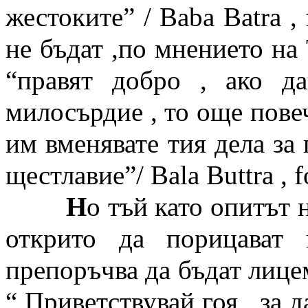
жестоките” / Baba Batra , 
не бъдат ,по мнението на Т
“правят добро , ако да
милосърдие , то още повеч
им вменявате тия дела за 
щестлавие”/ Bala Buttra , fo
Н
о тъй като опитът 
открито да порицават 
препоръчва да бъдат лице
“ Приветствувай гоя , за д