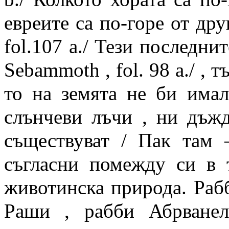
евреите са по-горе от дру
fol.107 a./ Тези последни
Sebammoth , fol. 98 a./ , 
то на земята не би имал
слънчеви лъчи , ни дъжд
съществуват / Пак там 
съгласни помежду си в 
животинска природа. Раб
Раши , рабби Абрване