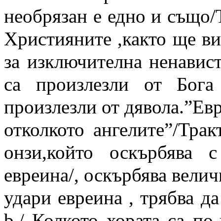
необрязан е едно и също/Тр
Християните ,както ще ви
за изключителна ненавист
са произлезли от Бога
произлезли от дявола.”Евр
отколкото ангелите”/Тракт
онзи,който оскърбява 
евреина/, оскърбява величи
удари евреина , трябва да 
b./ Колкото хората са по