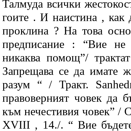
Талмуда всички жестокос
гоите . И наистина , как 
проклина ? На това осно
предписание : “Вие не 
никаква помощ”/ трактат
Запрещава се да имате ж
разум “ / Тракт. Sanhedr
правоверният човек да 
към нечестивия човек” / Co
XVIII , 14./. “ Вие бъде