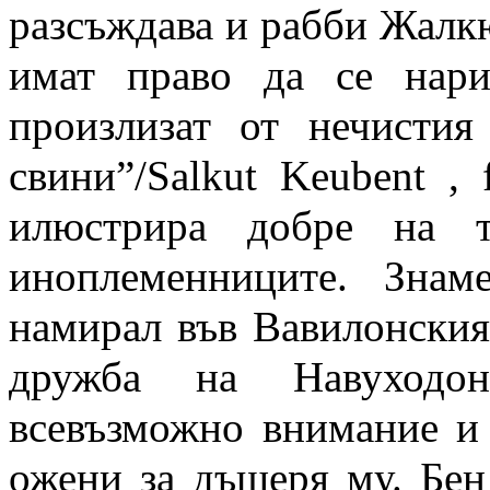
разсъждава и рабби Жалкю 
имат право да се нари
произлизат от нечистия
свини”/Salkut Keubent , 
илюстрира добре на т
иноплеменниците. Зна
намирал във Вавилонския 
дружба на Навуходон
всевъзможно внимание и
ожени за дъщеря му. Бен 