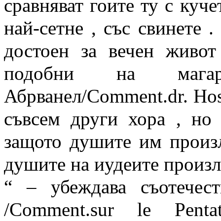
сравняват гоите ту с куч
най-сетне , със свинете 
достоен за вечен живот
подобни на мага
Абрванел/Comment.dr. Hos I
съвсем други хора , но 
защото душите им произл
душите на иудеите произли
“ – убеждава съотечес
/Comment.sur le Penta