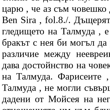
царю , че аз съм човешко 
Ben Sira , fol.8./. Дъщеря
гледището на Талмуда , е
бракът с нея би могъл да
различие между неевреи
дава достойнство на човек
на Талмуда. Фарисеите ,
Талмуда , не могли съвър
дадени от Мойсея на нег