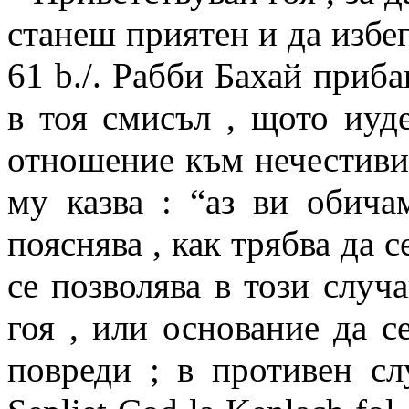
станеш приятен и да избегн
61 b./. Рабби Бахай приба
в тоя смисъл , щото иуд
отношение към нечестивия 
му казва : “аз ви обич
пояснява , как трябва да с
се позволява в този случ
гоя , или основание да с
повреди ; в противен сл