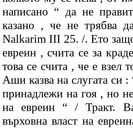
написано “ да не прави
казано , че не трябва д
Nalkarim III 25. /. Ето за
евреин , счита се за краде
това се счита , че е взел
Аши казва на слугата си : 
принадлежи на гоя , но не
на евреин “ / Тракт. B
върховна власт на евреи