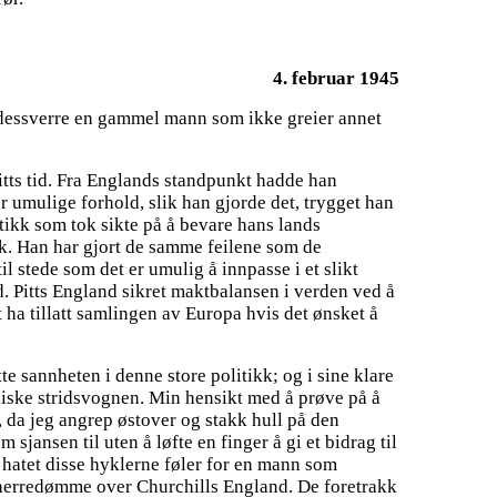
4. februar 1945
er dessverre en gammel mann som ikke greier annet
itts tid. Fra Englands standpunkt hadde han
r umulige forhold, slik han gjorde det, trygget han
litikk som tok sikte på å bevare hans lands
kk. Han har gjort de samme feilene som de
l stede som det er umulig å innpasse i et slikt
. Pitts England sikret maktbalansen i verden ved å
 ha tillatt samlingen av Europa hvis det ønsket å
te sannheten i denne store politikk; og i sine klare
jødiske stridsvognen. Min hensikt med å prøve på å
 da jeg angrep østover og stakk hull på den
jansen til uten å løfte en finger å gi et bidrag til
 hatet disse hyklerne føler for en mann som
ke herredømme over Churchills England. De foretrakk