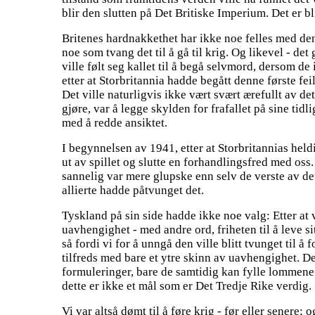
blir den slutten på Det Britiske Imperium. Det er bl
Britenes hardnakkethet har ikke noe felles med den 
noe som tvang det til å gå til krig. Og likevel - de
ville følt seg kallet til å begå selvmord, dersom de 
etter at Storbritannia hadde begått denne første fei
Det ville naturligvis ikke vært svært ærefullt av de
gjøre, var å legge skylden for frafallet på sine tidl
med å redde ansiktet.
I begynnelsen av 1941, etter at Storbritannias held
ut av spillet og slutte en forhandlingsfred med oss
sannelig var mere glupske enn selv de verste av det
allierte hadde påtvunget det.
Tyskland på sin side hadde ikke noe valg: Etter at v
uavhengighet - med andre ord, friheten til å leve s
så fordi vi for å unngå den ville blitt tvunget til å
tilfreds med bare et ytre skinn av uavhengighet. De
formuleringer, bare de samtidig kan fylle lommene
dette er ikke et mål som er Det Tredje Rike verdig.
Vi var altså dømt til å føre krig - før eller senere