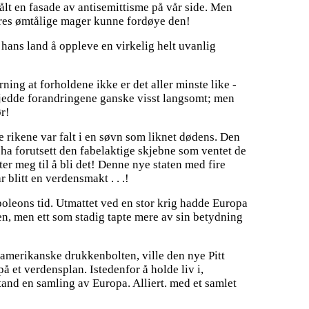
ålt en fasade av antisemittisme på vår side. Men
deres ømtålige mager kunne fordøye den!
 hans land å oppleve en virkelig helt uvanlig
ning at forholdene ikke er det aller minste like -
skjedde forandringene ganske visst langsomt; men
ør!
 rikene var falt i en søvn som liknet dødens. Den
ha forutsett den fabelaktige skjebne som ventet de
ter meg til å bli det! Denne nye staten med fire
blitt en verdensmakt . . .!
poleons tid. Utmattet ved en stor krig hadde Europa
den, men ett som stadig tapte mere av sin betydning
-amerikanske drukkenbolten, ville den nye Pitt
på et verdensplan. Istedenfor å holde liv i,
stand en samling av Europa. Alliert. med et samlet