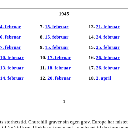
1945
4. februar
7.
15. februar
13.
21. februar
6. februar
8.
15. februar
14.
24. februar
7. februar
9.
15. februar
15.
25. februar
10. februar
10.
17. februar
16.
26. februar
13. februar
11.
18. februar
17.
26. februar
14. februar
12.
20. februar
18.
2. april
1
ets storhetstid. Churchill graver sin egen grav. Europa har mistet
til å gå til krig. Ulykke og motgang - opphavet til de store opp