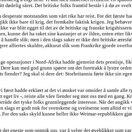
itt dødelig såret. Det britiske folks framtid består i å dø av sve
desperate motstanden som vårt rike har reist. For det første hadd
t gikk ikke bare til krig, det fremkalte faktisk krigen. Jeg behø
ikke var blitt egget til det av de britiske og franske krigshisse
len, kunne det ha raket sine kastanjer ut av ilden, enten etter li
t å handle slik; men i den slags saker er ikke den britiske æresf
igere alliertes skuldre, akkurat slik som Frankrike gjorde overfo
ige operasjoner i Nord-Afrika hadde gjenreist dets prestisje, fik
. Dere kan med god grunn spørre om det foretrakk å lystre ordrer
s fiender? Jeg skal si dere det: Storbritannia førte ikke sin ege
i først hadde erklært at det vi ønsket var omsider å samle alle ty
itt eget liv -, reiste alle våre fiender seg mot oss med en gang
 forråde det tyske folks grunnleggende interesse. Når det angikk v
n slags er godt nok for svenskene og sveitserne som alltid er vi
. For den saks skyld kunne heller ikke Weimar-republikken gjø
; og det eneste som opptok oss, var å velge det øyeblikket som var