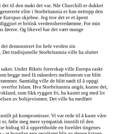
t det til den makt det var. Når Churchill er dukket
genererte elite i Storbritannia er han nettopp den
e Europas skjebne. Jeg tror det er et åpent
ferdiggjort et britisk verdensherredømme. For min
nens førere. Og likevel har det vært mange
 det demonstrert for hele verden sin
et tradisjonelle Storbritannia ville ha sluttet
e saker. Under Rikets forerskap ville Europa raskt
lia som begge med få måneders mellomrom var blitt
rømmer. Samtidig ville de blitt nødt til å oppgi
 overfor Islam. Hva Storbritannia angår, kunne det,
yskland, som fikk ryggen fri, ha kastet seg med liv
gelsen av bolsjevismen. Det ville ha medført
nstilt på kompromisser. Vi var rede til å kaste våre
t er, følte meg mere sympatisk innstilt til den
e bidrag til å opprettholde en foreldet tingenes
 - at hvordan enn resultatet blir av denne krigen,