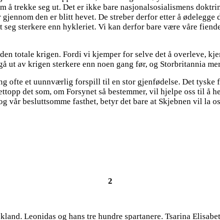
om å trekke seg ut. Det er ikke bare nasjonalsosialismens doktr
 gjennom den er blitt hevet. De streber derfor etter å ødelegge d
ist seg sterkere enn hykleriet. Vi kan derfor bare være våre fiend
den totale krigen. Fordi vi kjemper for selve det å overleve, kj
l gå ut av krigen sterkere enn noen gang før, og Storbritannia m
 ofte et uunnværlig forspill til en stor gjenfødelse. Det tyske f
ttopp det som, om Forsynet så bestemmer, vil hjelpe oss til å h
 og vår besluttsomme fasthet, betyr det bare at Skjebnen vil la 
2
skland. Leonidas og hans tre hundre spartanere. Tsarina Elisabet