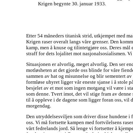
Krigen begynte 30. januar 1933
.
Etter 54 måneders titanisk strid, utkjempet med mak
Krigen raser overalt langs våre grenser. Den kommer
kamp, men å knuse og tilintetgjøre oss. Deres mål e
straff for dets lojalitet mot nasjonalsosialismen. Vi 
Situasjonen er alvorlig, meget alvorlig. Den ser endo
motløsheten at det gjorde oss blinde for våre fiende
sammen av hat og misunnelse og blir sementert av d
formløse uhyret ligger vår eneste sjanse i å stole 
besjelet av et mot som ingen motgang vil være i stan
som denne. Tvert imot, det vil stige fram av denne
til å oppleve i de dagene som ligger foran oss, vil 
morgendag.
Den utryddelsesviljen som driver disse hundene i fo
oss. Vi må fortsette kampen med fortvilelsens raseri
vårt fedrelands jord. Så lenge vi fortsetter å kjempe