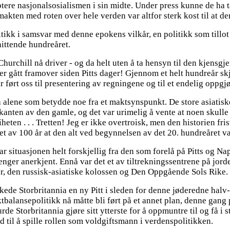
ere nasjonalsosialismen i sin midte. Under press kunne de ha t
makten med roten over hele verden var altfor sterk kost til at 
litikk i samsvar med denne epokens vilkår, en politikk som tillot
nittende hundreåret.
urchill nå driver - og da helt uten å ta hensyn til den kjensgjer
n er gått framover siden Pitts dager! Gjennom et helt hundreår 
 ført oss til presentering av regningene og til et endelig oppgj
 alene som betydde noe fra et maktsynspunkt. De store asiatiske
anten av den gamle, og det var urimelig å vente at noen skulle 
ten . . . Tretten! Jeg er ikke overtroisk, men den historien fris
t av 100 år at den alt ved begynnelsen av det 20. hundreåret var 
situasjonen helt forskjellig fra den som forelå på Pitts og Na
 lenger anerkjent. Ennå var det et av tiltrekningssentrene på jor
r, den russisk-asiatiske kolossen og Den Oppgående Sols Rike.
ede Storbritannia en ny Pitt i sleden for denne jøderedne halv
ktbalansepolitikk nå måtte bli ført på et annet plan, denne gang 
de Storbritannia gjøre sitt ytterste for å oppmuntre til og få i 
and til å spille rollen som voldgiftsmann i verdenspolitikken.