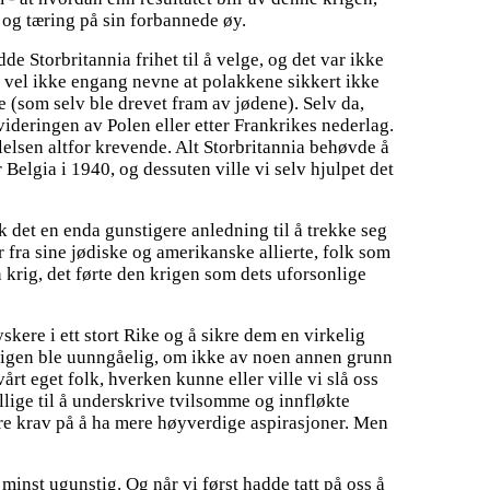
lt og tæring på sin forbannede øy.
e Storbritannia frihet til å velge, og det var ikke
ver vel ikke engang nevne at polakkene sikkert ikke
rne (som selv ble drevet fram av jødene). Selv da,
kvideringen av Polen eller etter Frankrikes nederlag.
ølelsen altfor krevende. Alt Storbritannia behøvde å
r Belgia i 1940, og dessuten ville vi selv hjulpet det
k det en enda gunstigere anledning til å trekke seg
 fra sine jødiske og amerikanske allierte, folk som
n krig, det førte den krigen som dets uforsonlige
skere i ett stort Rike og å sikre dem en virkelig
. Krigen ble uunngåelig, om ikke av noen annen grunn
årt eget folk, hverken kunne eller ville vi slå oss
llige til å underskrive tvilsomme og innfløkte
re krav på å ha mere høyverdige aspirasjoner. Men
 minst ugunstig. Og når vi først hadde tatt på oss å