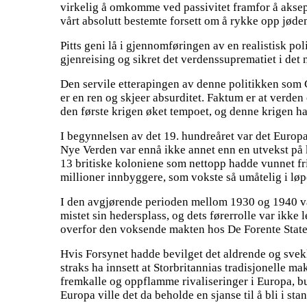
virkelig å omkomme ved passivitet framfor å aksept
vårt absolutt bestemte forsett om å rykke opp jøde
Pitts geni lå i gjennomføringen av en realistisk po
gjenreising og sikret det verdenssuprematiet i det 
Den servile etterapingen av denne politikken som Ch
er en ren og skjeer absurditet. Faktum er at verde
den første krigen øket tempoet, og denne krigen har
I begynnelsen av det 19. hundreåret var det Europa
Nye Verden var ennå ikke annet enn en utvekst på k
13 britiske koloniene som nettopp hadde vunnet frihe
millioner innbyggere, som vokste så umåtelig i løpe
I den avgjørende perioden mellom 1930 og 1940 var 
mistet sin hedersplass, og dets førerrolle var ikke
overfor den voksende makten hos De Forente State
Hvis Forsynet hadde bevilget det aldrende og svekk
straks ha innsett at Storbritannias tradisjonelle ma
fremkalle og oppflamme rivaliseringer i Europa, bur
Europa ville det da beholde en sjanse til å bli i st