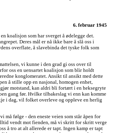
6. februar 1945
r en koalisjon som har sverget å ødelegge det.
ngrepet. Deres mål er nå ikke bare å slå oss i
rdens overflate, å slavebinda det tyske folk som
mattelsen, vi kunne i den grad gi oss over til
rfor oss en uensartet koalisjon som blir holdt
eredne konglomeratet. Ansikt til ansikt med dette
open å stille opp en nasjonal, homogen enhet,
 gjør motstand, kan aldri bli fortært i en heksegryte
noen gang før. Hvilke tilbakeslag vi enn kan komme
je i dag, vil folket overleve og oppleve en herlig
 vi må følge - den eneste veien som står åpen for
ltid vendt mot fienden, må vi skritt for skritt verge
ss å tro at alt allerede er tapt. Ingen kamp er tapt