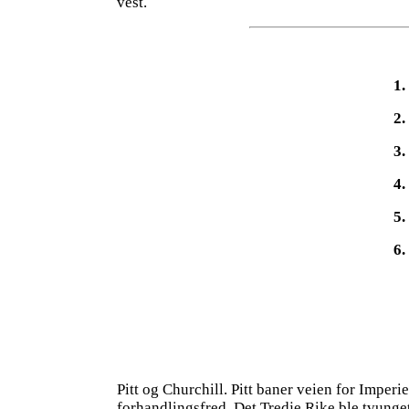
vest.
1.
2.
3.
4.
5.
6.
Pitt og Churchill. Pitt baner veien for Imperi
forhandlingsfred. Det Tredje Rike ble tvunget 