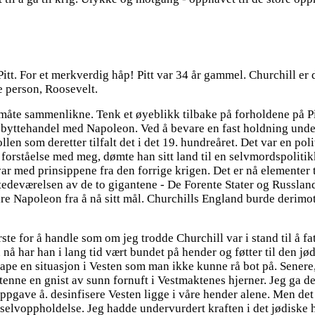
y Pitt. For et merkverdig håp! Pitt var 34 år gammel. Churchill 
e person, Roosevelt.
en måte sammenlikne. Tenk et øyeblikk tilbake på forholdene på P
en byttehandel med Napoleon. Ved å bevare en fast holdning unde
rollen som deretter tilfalt det i det 19. hundreåret. Det var en po
 forståelse med meg, dømte han sitt land til en selvmordspoliti
r med prinsippene fra den forrige krigen. Det er nå elementer ti
edeværelsen av de to gigantene - De Forente Stater og Russland
re Napoleon fra å nå sitt mål. Churchills England burde derimot
te for å handle som om jeg trodde Churchill var i stand til å fat
en nå har han i lang tid vært bundet på hender og føtter til den 
pe en situasjon i Vesten som man ikke kunne rå bot på. Senere,
nne en gnist av sunn fornuft i Vestmaktenes hjerner. Jeg ga dem s
oppgave å. desinfisere Vesten ligge i våre hender alene. Men det
for selvoppholdelse. Jeg hadde undervurdert kraften i det jødis