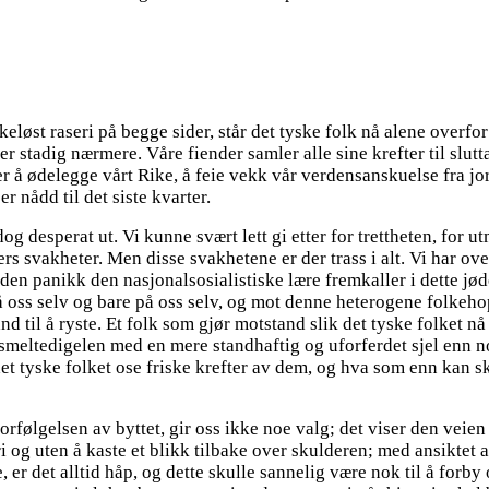
eløst raseri på begge sider, står det tyske folk nå alene overfo
 stadig nærmere. Våre fiender samler alle sine krefter til slutta
r å ødelegge vårt Rike, å feie vekk vår verdensanskuelse fra jo
er nådd til det siste kvarter.
g desperat ut. Vi kunne svært lett gi etter for trettheten, for ut
rs svakheter. Men disse svakhetene er der trass i alt. Vi har ove
en panikk den nasjonalsosialistiske lære fremkaller i dette jød
på oss selv og bare på oss selv, og mot denne heterogene folkeh
d til å ryste. Et folk som gjør motstand slik det tyske folket nå
 smeltedigelen med en mere standhaftig og uforferdet sjel enn 
det tyske folket ose friske krefter av dem, og hva som enn kan sk
rfølgelsen av byttet, gir oss ikke noe valg; det viser den veien
 og uten å kaste et blikk tilbake over skulderen; med ansiktet al
, er det alltid håp, og dette skulle sannelig være nok til å forby o