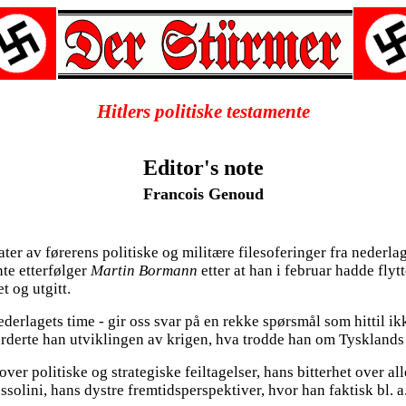
Hitlers politiske testamente
Editor's note
Francois Genoud
ater av førerens politiske og militære filesoferinger fra nederlag
nte etterfølger
Martin Bormann
etter at han i februar hadde flytt
t og utgitt.
ederlagets time - gir oss svar på en rekke spørsmål som hittil i
urderte han utviklingen av krigen, hva trodde han om Tysklands
over politiske og strategiske feiltagelser, hans bitterhet over 
ssolini, hans dystre fremtidsperspektiver, hvor han faktisk bl. 