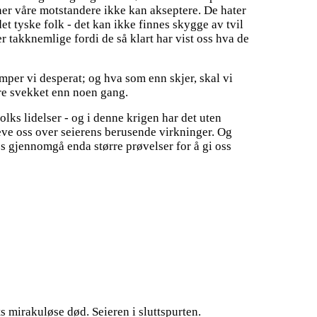
iner våre motstandere ikke kan akseptere. De hater
et tyske folk - det kan ikke finnes skygge av tvil
er takknemlige fordi de så klart har vist oss hva de
emper vi desperat; og hva som enn skjer, skal vi
ere svekket enn noen gang.
olks lidelser - og i denne krigen har det uten
eve oss over seierens berusende virkninger. Og
oss gjennomgå enda større prøvelser for å gi oss
s mirakuløse død. Seieren i sluttspurten.