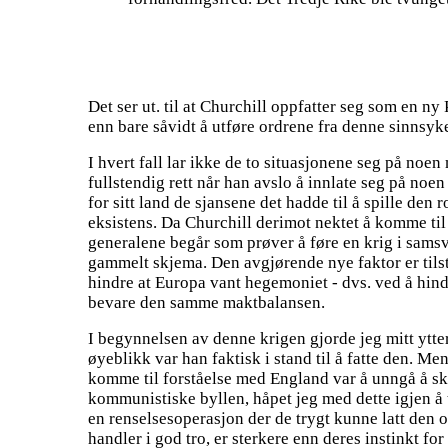
Det ser ut. til at Churchill oppfatter seg som en n
enn bare såvidt å utføre ordrene fra denne sinnsyk
I hvert fall lar ikke de to situasjonene seg på no
fullstendig rett når han avslo å innlate seg på no
for sitt land de sjansene det hadde til å spille den 
eksistens. Da Churchill derimot nektet å komme til
generalene begår som prøver å føre en krig i samsva
gammelt skjema. Den avgjørende nye faktor er tilst
hindre at Europa vant hegemoniet - dvs. ved å hind
bevare den samme maktbalansen.
I begynnelsen av denne krigen gjorde jeg mitt ytters
øyeblikk var han faktisk i stand til å fatte den. M
komme til forståelse med England var å unngå å ska
kommunistiske byllen, håpet jeg med dette igjen å te
en renselsesoperasjon der de trygt kunne latt den 
handler i god tro, er sterkere enn deres instinkt 