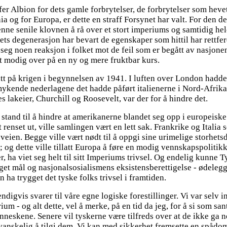
affer Albion for dets gamle forbrytelser, de forbrytelser som heve
a og for Europa, er dette en straff Forsynet har valt. For den de
denne senile klovnen å rå over et stort imperiums og samtidig hel
atiets degenerasjon har bevart de egenskaper som hittil har rett
eist seg noen reaksjon i folket mot de feil som er begått av nasjo
t modig over på en ny og mere fruktbar kurs.
utt på krigen i begynnelsen av 1941. I luften over London hadde
kende nederlagene det hadde påført italienerne i Nord-Afrika. D
s lakeier, Churchill og Roosevelt, var der for å hindre det.
 i stand til å hindre at amerikanerne blandet seg opp i europeisk
itt renset ut, ville samlingen vært en lett sak. Frankrike og Ita
veien. Begge ville vært nødt til å oppgi sine urimelige storhetsd
 og dette ville tillatt Europa å føre en modig vennskapspolitikk
, ha viet seg helt til sitt Imperiums trivsel. Og endelig kunne T
eget mål og nasjonalsosialismens eksistensberettigelse - ødeleg
n ha trygget det tyske folks trivsel i framtiden.
igvis svarer til våre egne logiske forestillinger. Vi var selv in
um - og alt dette, vel å merke, på en tid da jeg, for å si som san
neskene. Senere vil tyskerne være tilfreds over at de ikke ga no
vanskelig å tilgi dem. Vi kan med sikkerhet fremsette en spådom