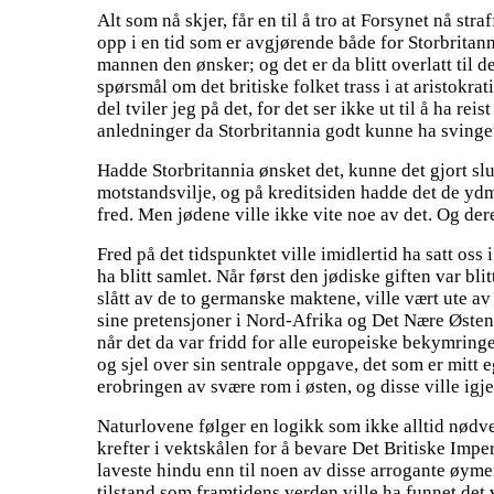
Alt som nå skjer, får en til å tro at Forsynet nå str
opp i en tid som er avgjørende både for Storbritanni
mannen den ønsker; og det er da blitt overlatt til 
spørsmål om det britiske folket trass i at aristokr
del tviler jeg på det, for det ser ikke ut til å ha r
anledninger da Storbritannia godt kunne ha svinge
Hadde Storbritannia ønsket det, kunne det gjort sl
motstandsvilje, og på kreditsiden hadde det de ydmy
fred. Men jødene ville ikke vite noe av det. Og dere
Fred på det tidspunktet ville imidlertid ha satt oss
ha blitt samlet. Når først den jødiske giften var bl
slått av de to germanske maktene, ville vært ute av 
sine pretensjoner i Nord-Afrika og Det Nære Østen;
når det da var fridd for alle europeiske bekymringer
og sjel over sin sentrale oppgave, det som er mitt 
erobringen av svære rom i østen, og disse ville igje
Naturlovene følger en logikk som ikke alltid nødvend
krefter i vektskålen for å bevare Det Britiske Imperi
laveste hindu enn til noen av disse arrogante øymen
tilstand som framtidens verden ville ha funnet det 