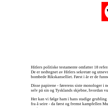
Hitlers politiske testamente omfatter 18 refer
De er nedtegnet av Hitlers sekretær og utnev
bombede Rikskanselliet. Først i år er de funne
Disse papirene - førerens siste monologer i n
selv på sin og Tysklands skjebne, hvordan v
Her kan vi følge ham i hans stadige grubling 
fra å seire - da først og fremst kampfellen Mu