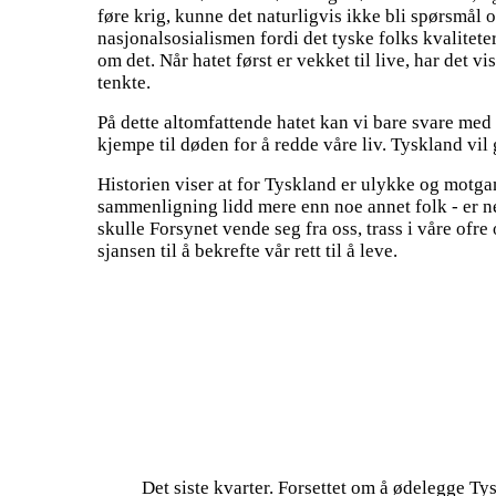
føre krig, kunne det naturligvis ikke bli spørsmål 
nasjonalsosialismen fordi det tyske folks kvaliteter
om det. Når hatet først er vekket til live, har det v
tenkte.
På dette altomfattende hatet kan vi bare svare med 
kjempe til døden for å redde våre liv. Tyskland vi
Historien viser at for Tyskland er ulykke og motgang
sammenligning lidd mere enn noe annet folk - er ne
skulle Forsynet vende seg fra oss, trass i våre ofre
sjansen til å bekrefte vår rett til å leve.
Det siste kvarter. Forsettet om å ødelegge Ty