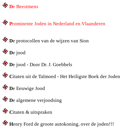
D
e Beestmens
P
rominente Joden in Nederland en Vlaanderen
D
e protocollen van de wijzen van Sion
D
e jood
D
e jood - Door Dr. J. Goebbels
C
itaten uit de Talmoed - Het Heiligste Boek der Joden
D
e Eeuwige Jood
D
e algemene verjoodsing
C
itaten & uitspraken
H
enry Ford de groote autokoning, over de joden!!!