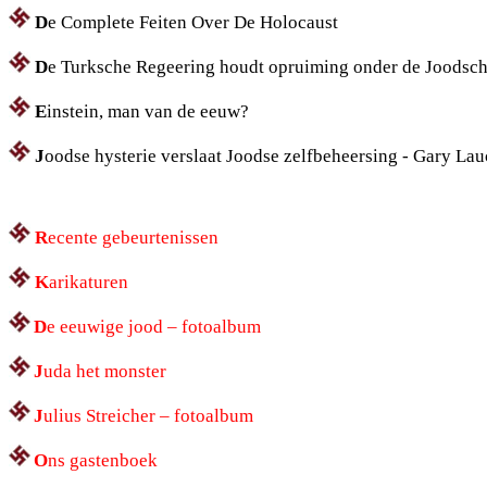
D
e Complete Feiten Over De Holocaust
D
e Turksche Regeering houdt opruiming onder de Joodsch
E
instein, man van de eeuw?
J
oodse hysterie verslaat Joodse zelfbeheersing - Gary La
R
ecente gebeurtenissen
K
arikaturen
D
e eeuwige jood
– fotoalbum
J
uda het monster
J
ulius Streicher – fotoalbum
O
ns gastenboek